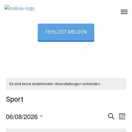
FEHLZEIT MELDEN
Es sind keine anstehenden Veranstaltungen vorhanden.
Sport
06/08/2026
V
V
S
M
u
o
D
e
e
c
n
a