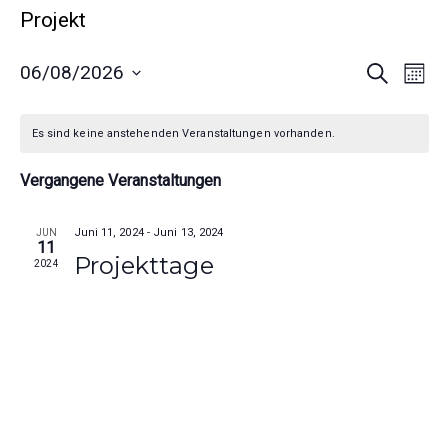
Projekt
V
V
06/08/2026
S
M
u
o
D
c
e
e
n
h
a
a
e
Es sind keine anstehenden Veranstaltungen vorhanden.
r
r
t
t
u
a
Vergangene Veranstaltungen
a
m
n
n
w
Juni 11, 2024
-
Juni 13, 2024
JUN
11
ä
s
s
Projekttage
2024
h
t
t
l
a
e
a
n
l
l
.
t
t
u