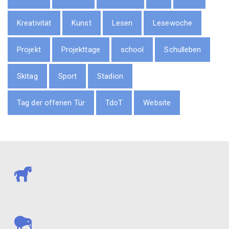
Kreativität
Kunst
Lesen
Lesewoche
Projekt
Projekttage
school
Schulleben
Skitag
Sport
Stadion
Tag der offenen Tür
TdoT
Website