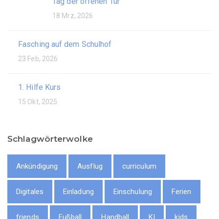
Tag der offenen Tür
18 Mrz, 2026
Fasching auf dem Schulhof
23 Feb, 2026
1. Hilfe Kurs
15 Okt, 2025
Schlagwörterwolke
Ankündigung
Ausflug
curriculum
Digitales
Einladung
Einschulung
Ferien
friends
Fußball
Handball
KI
kids