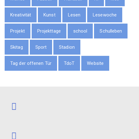
Kreativität
Kunst
Lesen
Lesewoche
Projekt
Projekttage
school
Schulleben
Skitag
Sport
Stadion
Tag der offenen Tür
TdoT
Website