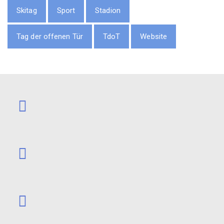
Skitag
Sport
Stadion
Tag der offenen Tür
TdoT
Website