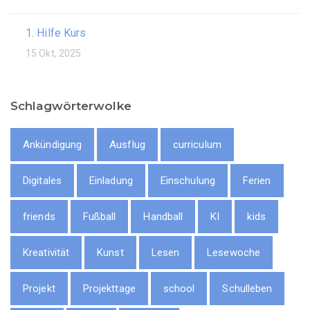
1. Hilfe Kurs
15 Okt, 2025
Schlagwörterwolke
Ankündigung
Ausflug
curriculum
Digitales
Einladung
Einschulung
Ferien
friends
Fußball
Handball
KI
kids
Kreativität
Kunst
Lesen
Lesewoche
Projekt
Projekttage
school
Schulleben