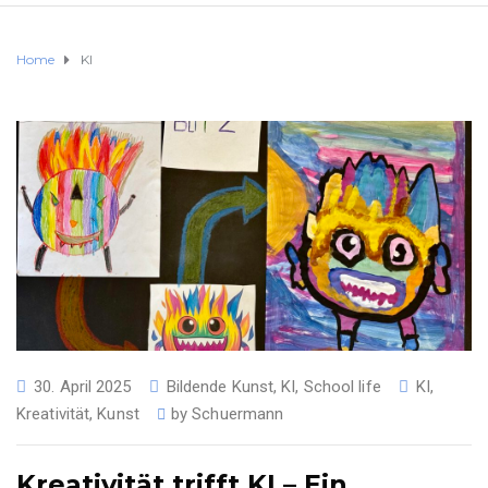
Home
KI
30. April 2025
Bildende Kunst
,
KI
,
School life
KI
,
Kreativität
,
Kunst
by
Schuermann
Kreativität trifft KI – Ein