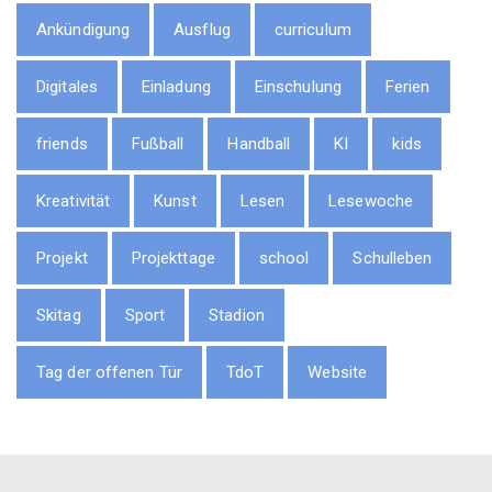
Ankündigung
Ausflug
curriculum
Digitales
Einladung
Einschulung
Ferien
friends
Fußball
Handball
KI
kids
Kreativität
Kunst
Lesen
Lesewoche
Projekt
Projekttage
school
Schulleben
Skitag
Sport
Stadion
Tag der offenen Tür
TdoT
Website