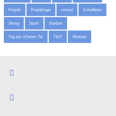
Projekt
Projekttage
school
Schulleben
Skitag
Sport
Stadion
Tag der offenen Tür
TdoT
Website