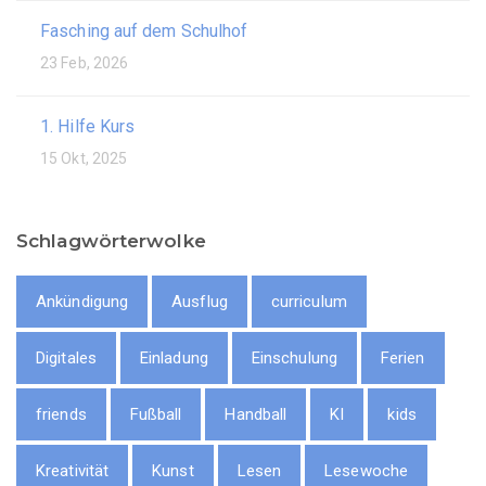
Fasching auf dem Schulhof
23 Feb, 2026
1. Hilfe Kurs
15 Okt, 2025
Schlagwörterwolke
Ankündigung
Ausflug
curriculum
Digitales
Einladung
Einschulung
Ferien
friends
Fußball
Handball
KI
kids
Kreativität
Kunst
Lesen
Lesewoche