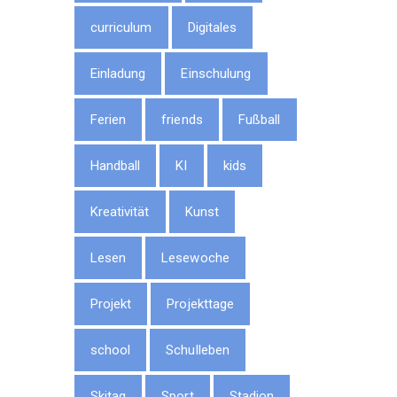
curriculum
Digitales
Einladung
Einschulung
Ferien
friends
Fußball
Handball
KI
kids
Kreativität
Kunst
Lesen
Lesewoche
Projekt
Projekttage
school
Schulleben
Skitag
Sport
Stadion