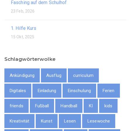
Fasching auf dem Schulhof
23 Feb, 2026
1. Hilfe Kurs
15 Okt, 2025
Schlagwörterwolke
Ankündigung
Ausflug
curriculum
Digitales
Einladung
Einschulung
Ferien
friends
Fußball
Handball
KI
kids
Kreativität
Kunst
Lesen
Lesewoche