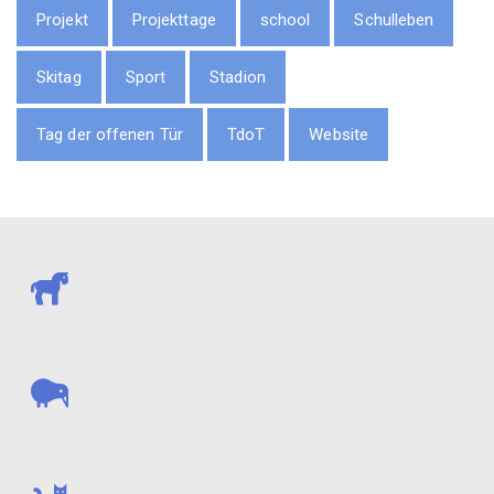
Projekt
Projekttage
school
Schulleben
Skitag
Sport
Stadion
Tag der offenen Tür
TdoT
Website