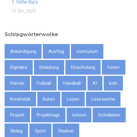
1. Hilfe Kurs
15 Okt, 2025
Schlagwörterwolke
Ankündigung
Ausflug
curriculum
Digitales
Einladung
Einschulung
Ferien
friends
Fußball
Handball
KI
kids
Kreativität
Kunst
Lesen
Lesewoche
Projekt
Projekttage
school
Schulleben
Skitag
Sport
Stadion