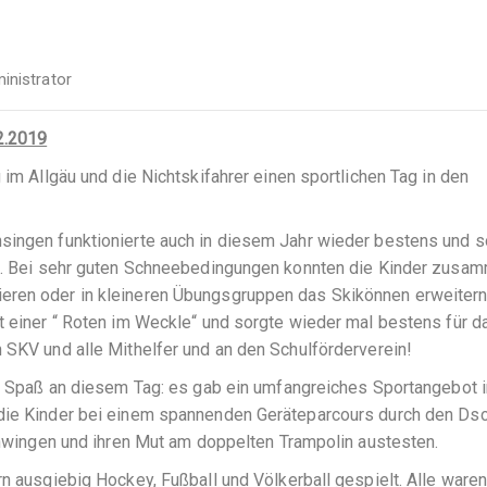
inistrator
2.2019
 im Allgäu und die Nichtskifahrer einen sportlichen Tag in den
singen funktionierte auch in diesem Jahr wieder bestens und s
gäu. Bei sehr guten Schneebedingungen konnten die Kinder zusa
eren oder in kleineren Übungsgruppen das Skikönnen erweitern
t einer “ Roten im Weckle“ und sorgte wieder mal bestens für d
 SKV und alle Mithelfer und an den Schulförderverein!
ger Spaß an diesem Tag: es gab ein umfangreiches Sportangebot i
 die Kinder bei einem spannenden Geräteparcours durch den Ds
chwingen und ihren Mut am doppelten Trampolin austesten.
rn ausgiebig Hockey, Fußball und Völkerball gespielt. Alle waren