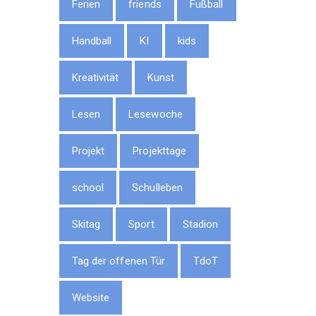
Ferien
friends
Fußball
Handball
KI
kids
Kreativität
Kunst
Lesen
Lesewoche
Projekt
Projekttage
school
Schulleben
Skitag
Sport
Stadion
Tag der offenen Tür
TdoT
Website