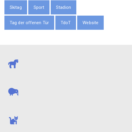
Skitag
Sport
Stadion
Tag der offenen Tür
TdoT
Website