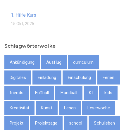
1. Hilfe Kurs
15 Okt, 2025
Schlagwörterwolke
Ankündigung
Ausflug
curriculum
Digitales
Einladung
Einschulung
Ferien
friends
Fußball
Handball
KI
kids
Kreativität
Kunst
Lesen
Lesewoche
Projekt
Projekttage
school
Schulleben